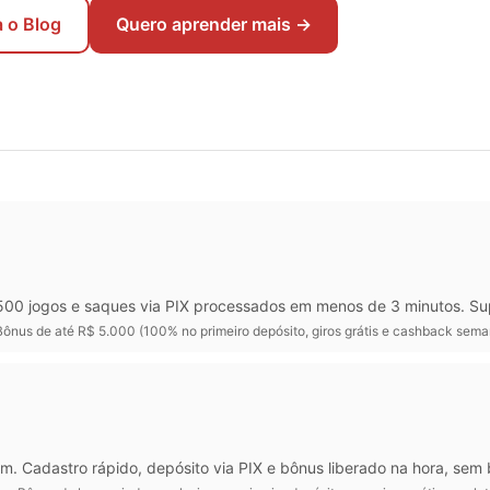
a o Blog
Quero aprender mais →
00 jogos e saques via PIX processados em menos de 3 minutos. Su
ônus de até R$ 5.000 (100% no primeiro depósito, giros grátis e cashback sema
. Cadastro rápido, depósito via PIX e bônus liberado na hora, sem 