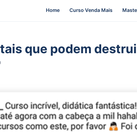
Home
Curso Venda Mais
Maste
ais que podem destrui
0