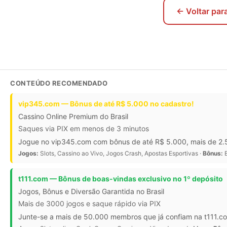
← Voltar par
CONTEÚDO RECOMENDADO
vip345.com — Bônus de até R$ 5.000 no cadastro!
Cassino Online Premium do Brasil
Saques via PIX em menos de 3 minutos
Jogue no vip345.com com bônus de até R$ 5.000, mais de 2.5
Jogos:
Slots, Cassino ao Vivo, Jogos Crash, Apostas Esportivas ·
Bônus:
B
t111.com — Bônus de boas-vindas exclusivo no 1º depósito
Jogos, Bônus e Diversão Garantida no Brasil
Mais de 3000 jogos e saque rápido via PIX
Junte-se a mais de 50.000 membros que já confiam na t111.com